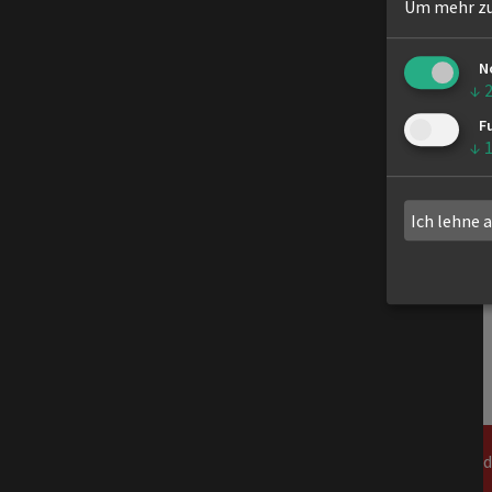
Um mehr zu 
N
↓
F
↓
Ich lehne 
Navigation
News
Events un
überspringen