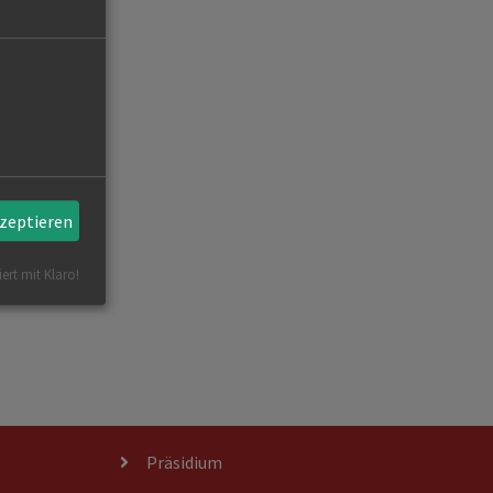
kzeptieren
iert mit Klaro!
Präsidium