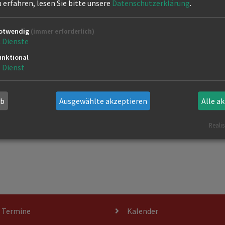
erfahren, lesen Sie bitte unsere
Datenschutzerklärung
.
The Actiondance Federation
otwendig
(immer erforderlich)
Internationaler Folklore-Tanz
2
Dienste
unktional
1
Dienst
ab
Ausgewählte akzeptieren
Alle a
Realis
d Termine
Kalender