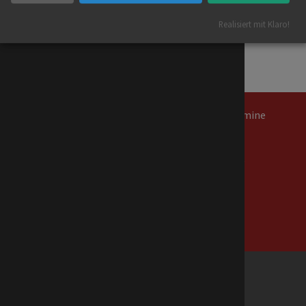
Groove Zentrum für Percussion e.V., Neuköllnische Allee 68,
Realisiert mit Klaro!
12057 Berlin
SaloNeo, Hagenauer Str. 11, 10435 Berlin
Navigation
News
Events und Termine
überspringen
Kalender
Präsidium
Beauftragte
Geschäftsstelle
Vereine (Suche)
Turniere
Ergebnisse
Raumbelegung
Lehrgänge
© 2000 — 2026 Landestanzsportverband Berlin