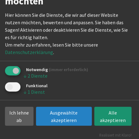
möchten
www.capoeira-senzala.de
The Actio
Ansprechpartner
Hier können Sie die Dienste, die wir auf dieser Website
nutzen möchten, bewerten und anpassen. Sie haben das
Internati
Moreen Willaredt (Vorsitzende)
Sagen! Aktivieren oder deaktivieren Sie die Dienste, wie Sie
Tel: (0151) 40 37 48 23
es für richtig halten.
Aktivitäten
Um mehr zu erfahren, lesen Sie bitte unsere
Datenschutzerklärung
.
Capoeira
Standorte
Notwendig
(immer erforderlich)
↓
2
Dienste
Pankow
Funktional
Trainingsstätten
↓
1
Dienst
Sporthalle Heinrich-Roller Schule (Heinrich-Roller-Str. 18,
10405 Berlin)
Ich lehne
Ausgewählte
Alle
ab
akzeptieren
akzeptieren
Jugendsportzentrum (Kollwitzstr. 8, 10405 Berlin)
Wilhelm-von-Humboldt Gemeinschaftsschule (Erich-
Realisiert mit Klaro!
Weinert-Str. 70, 10439 Berlin)