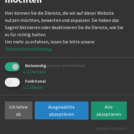
The Actio
Homepage
Hier können Sie die Dienste, die wir auf dieser Website
nutzen möchten, bewerten und anpassen. Sie haben das
www.majorettencorps.de
Internati
Sagen! Aktivieren oder deaktivieren Sie die Dienste, wie Sie
Ansprechpartner
es für richtig halten.
Um mehr zu erfahren, lesen Sie bitte unsere
Nicole Schmitz
Datenschutzerklärung
.
Aktivitäten
Twirlingsport
Notwendig
(immer erforderlich)
↓
2
Dienste
Majoretten
Funktional
Standorte
↓
1
Dienst
Reinickendorf
Trainingsstätten
Ich lehne
Ausgewählte
Alle
ab
akzeptieren
akzeptieren
Grundschule am Tegelschen Ort
Gerlindeweg 11-23
Realisiert mit Klaro!
13 505 Berlin