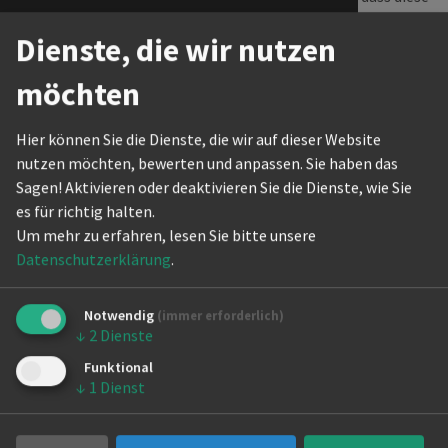
Weltmeisterschaft stimmungsvoll zu
The Actio
Dienste, die wir nutzen
Ende ging.
Internati
möchten
Die in den letzten Jahren immer
stärker gewordene Konkurrenz
Hier können Sie die Dienste, die wir auf dieser Website
machte es den beiden deutschen
nutzen möchten, bewerten und anpassen. Sie haben das
Mannschaften nicht gerade leicht;
Sagen! Aktivieren oder deaktivieren Sie die Dienste, wie Sie
letztlich ging der Braunschweiger TSC
es für richtig halten.
knapp als Sieger hervor. Der TC
Um mehr zu erfahren, lesen Sie bitte unsere
Allround wurde trotz hervorragender
Datenschutzerklärung
.
Leistung "nur" Vierter. Die einzelnen
Plazierungen im Finale:
Notwendig
(immer erforderlich)
1. Braunschweiger TSC (3112211)
↓
2
Dienste
2. Kodryanka Kishinev, Moldawien
Funktional
(2221122)
↓
1
Dienst
3. ST Jantar Elblag, Polen (1443433)
4. TC Allround Berlin (5335344)