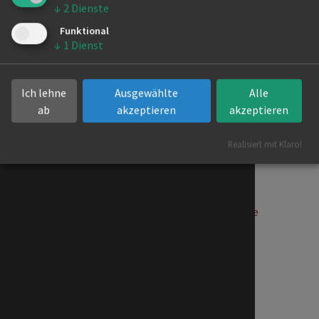
↓
2
Dienste
Funktional
Ort: TTC Carat, Lindenhofsaal
↓
1
Dienst
Zurück
Ich lehne
Ausgewählte
Alle
ab
akzeptieren
akzeptieren
Nächste Termine
Realisiert mit Klaro!
28.08.2026
Berlin Auswahl Standard - Gruppe
29.08.2026
Landeskader Standard - Gruppe
30.08.2026
Landeskader Standard - Gruppe
30.08.2026
Perspektivauswahl Standard - Gruppe
11.09.2026
Berlin Auswahl Latein - Gruppe
12.09.2026
Landeskader Latein - Gruppe
13.09.2026
Landeskader Latein - Gruppe
13.09.2026
Perspektivauswahl Latein - Gruppe
02.10.2026
Berlin Auswahl Standard - Gruppe
03.10.2026
Landeskader Standard - Gruppe