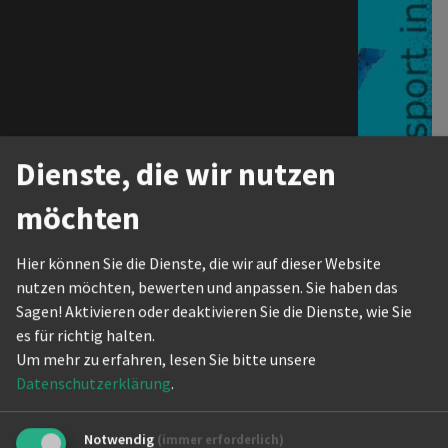
The Actio
Internati
Dienste, die wir nutzen
möchten
Hier können Sie die Dienste, die wir auf dieser Website
nutzen möchten, bewerten und anpassen. Sie haben das
Buddy Pokal 2025
Sagen! Aktivieren oder deaktivieren Sie die Dienste, wie Sie
es für richtig halten.
08.03.2025–09.03.2025
Um mehr zu erfahren, lesen Sie bitte unsere
Buddy Pokal 2025
Datenschutzerklärung
.
Masters III D bis S, Masters IV A & S, Masters V S Standard an
beiden Turniertagen
Notwendig
(immer erforderlich)